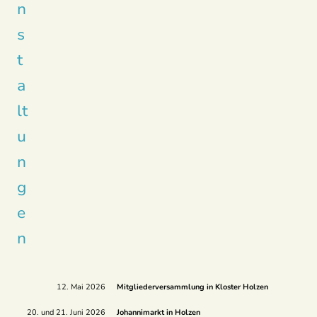
n
s
t
a
lt
u
n
g
e
n
12. Mai 2026
Mitgliederversammlung in Kloster Holzen
20. und 21. Juni 2026
Johannimarkt in Holzen