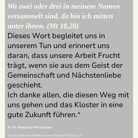
Wo zwei oder drei in meinem Namen
versammelt sind, da bin ich mitten
unter ihnen. (Mt 18,20)
Dieses Wort begleitet uns in
unserem Tun und erinnert uns
daran, dass unsere Arbeit Frucht
trägt, wenn sie aus dem Geist der
Gemeinschaft und Nächstenliebe
geschieht.
Ich danke allen, die diesen Weg mit
uns gehen und das Kloster in eine
gute Zukunft führen.
"
Sr. M. Katharina Wildenauer
Vorsitzende des Fördervereins Kloster Holzen e.V.